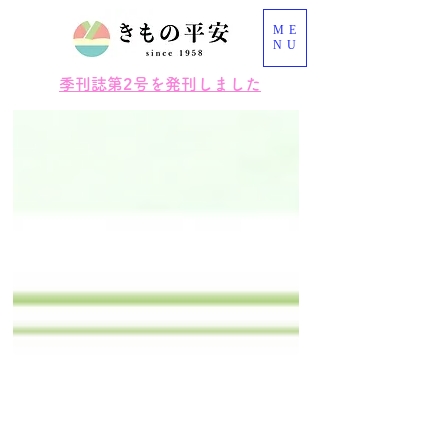
ME
NU
季刊誌第2号を発刊しました