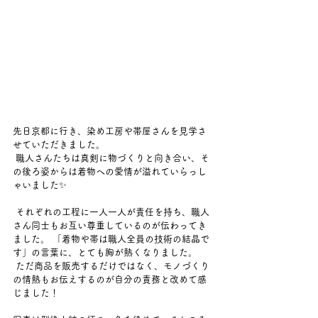
先日京都に行き、染め工房や帯屋さんを見学さ
せていただきました。
 職人さんたちは真剣に物づくりと向き合い、そ
の後ろ姿からは着物への愛情が溢れていらっし
ゃいました✨
 それぞれの工程に一人一人が責任を持ち、職人
さん同士もお互い尊重しているのが伝わってき
ました。 「着物や帯は職人全員の技術の結晶で
す」の言葉に、とても胸が熱くなりました。
 ただ商品を販売するだけではなく、モノづくり
の情熱もお伝えするのが自分の責務と改めて感
じました！