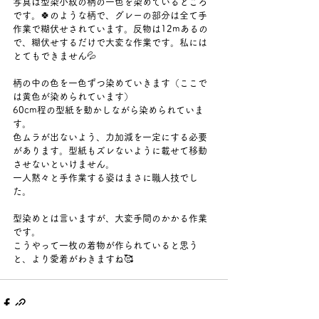
写真は型染小紋の柄の一色を染めているところ
です。🍀のような柄で、グレーの部分は全て手
作業で糊伏せされています。反物は12mあるの
で、糊伏せするだけで大変な作業です。私には
とてもできません💦
柄の中の色を一色ずつ染めていきます（ここで
は黄色が染められています）
60cm程の型紙を動かしながら染められていま
す。
色ムラが出ないよう、力加減を一定にする必要
があります。型紙もズレないように載せて移動
させないといけません。
一人黙々と手作業する姿はまさに職人技でし
た。
型染めとは言いますが、大変手間のかかる作業
です。
こうやって一枚の着物が作られていると思う
と、より愛着がわきますね🥰