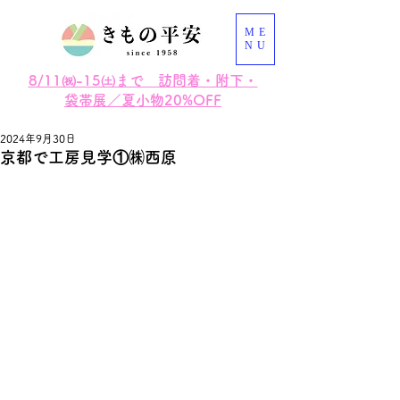
ME
NU
8/11㈷-15㈯まで 訪問着・附下・
袋帯展／夏小物20%OFF
2024年9月30日
京都で工房見学①㈱西原