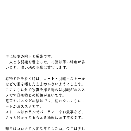
母は松葉の附下と袋帯です。
二人とも羽織を着ました。礼装は薄い地色が多
いので、濃い地の羽織は重宝します。
着物で外を歩く時は、コート・羽織・ストール
などで帯を晒したまま歩かないようにします。
このように外で写真を撮る場合は羽織がおスス
メです◎着物との相性が良いです。
電車やバスなどの移動では、汚れないようにコ
ートがおススメです。
ストールはホテルでパーティーやお食事など、
さっと預かってもらえる場所におすすめです。
昨年はコロナで大変な年でしたね。今年は少し