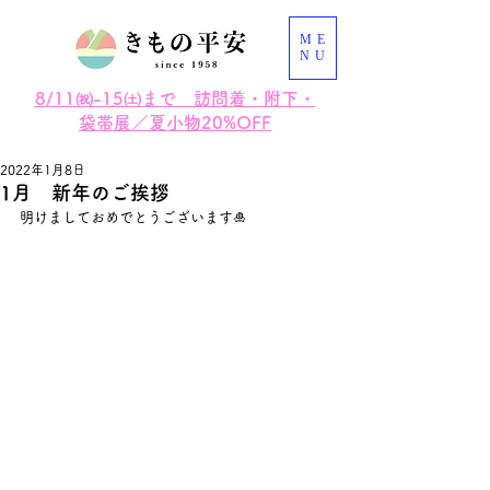
ME
NU
8/11㈷-15㈯まで 訪問着・附下・
袋帯展／夏小物20%OFF
2022年1月8日
1月 新年のご挨拶
明けましておめでとうございます🎍