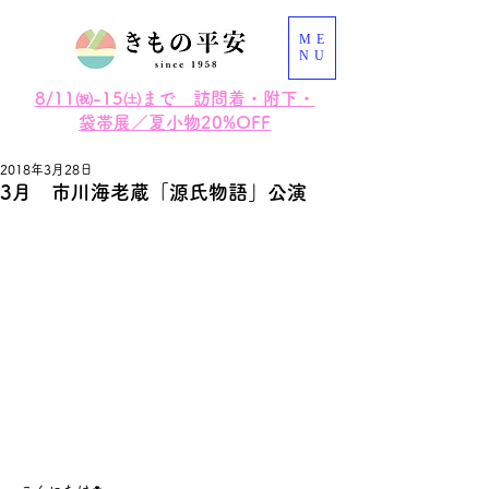
ME
NU
8/11㈷-15㈯まで 訪問着・附下・
袋帯展／夏小物20%OFF
2018年3月28日
3月 市川海老蔵「源氏物語」公演