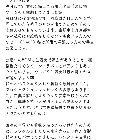
こんにちは🍀
先日佐賀市文化会館にて市川海老蔵「源氏物
語」を母と観劇してきました🌸
母は紬に粋な羽織です。羽織は先日たんすを整
理していたら祖母のものが出てきたのでそのま
ま使わせてもらっています。京都生まれ京都育
ちの祖母はお嬢様らしくセンスも良かったんで
すよ～（＾ω＾）私は所用で洋服だったので写真
割愛します。
公演中のBGMは生演奏で迫力がありました！和
楽器だけでなくコントラバスとピアノ？もあっ
たと思います。やっぱり生演奏は音の艶やかさ
が違いますね🎹
能やオペラを取り入れた斬新な歌舞伎でした。
プロジェクションマッピングの映像もありまし
た。古典芸能だけより色々な要素を取り入れた
方が、興味を持つ人が増えるから詰め込んであ
ったようです。次は古典歌舞伎で見得を切る姿
を見たいですね( ˘ω˘ )
着物の世界でも興味を持つきっかけ作りのため
に、レンタルをしたり古着を売ったり色んな形
態のお店が増えてきました。レンタルや古着は