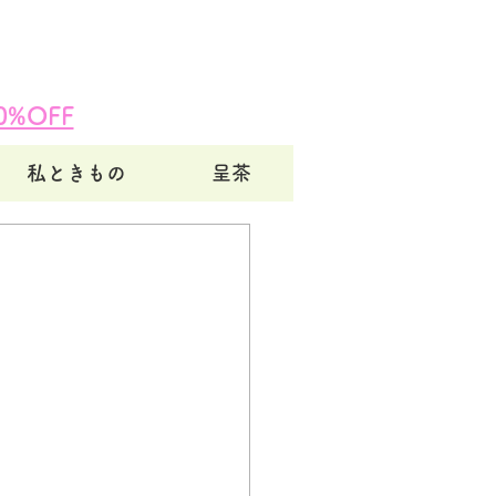
%OFF
私ときもの
呈茶