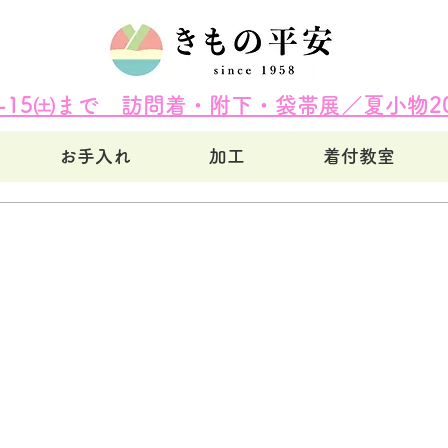
㈷-15㈯まで 訪問着・附下・袋帯展／夏小物20
お手入れ
加工
着付教室