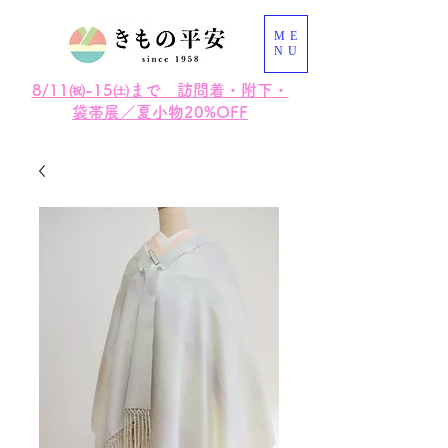
ME
NU
8/11㈷-15㈯まで 訪問着・附下・
袋帯展／夏小物20%OFF