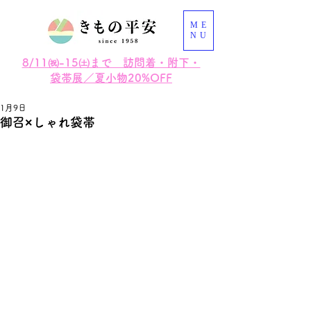
ME
NU
8/11㈷-15㈯まで 訪問着・附下・
袋帯展／夏小物20%OFF
1月9日
御召×しゃれ袋帯