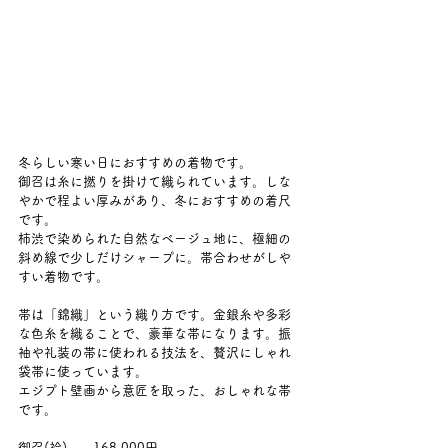
冬らしい寒い日におすすめの着物です。
御召は糸に撚りを掛けて織られています。しな
やかで程よい厚みがあり、冬におすすめの着尺
です。
柿渋で染められた自然なベージュ地に、極細の
斜め線で少しだけシャープに。帯合わせがしや
すい着物です。
帯は「錦織」という織り方です。金銀糸や多彩
な色糸を織ることで、豪華な帯になります。振
袖や礼装の帯に使われる技法を、贅沢にしゃれ
袋帯に使っています。
エジプト壁画から意匠を取った、おしゃれな帯
です。
御召(袷)　　168,000円