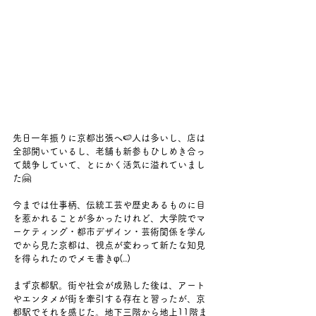
先日一年振りに京都出張へ🍉人は多いし、店は
全部開いているし、老舗も新参もひしめき合っ
て競争していて、とにかく活気に溢れていまし
た🤗
今までは仕事柄、伝統工芸や歴史あるものに目
を惹かれることが多かったけれど、大学院でマ
ーケティング・都市デザイン・芸術関係を学ん
でから見た京都は、視点が変わって新たな知見
を得られたのでメモ書きφ(..)
まず京都駅。街や社会が成熟した後は、アート
やエンタメが街を牽引する存在と習ったが、京
都駅でそれを感じた。地下三階から地上11階ま