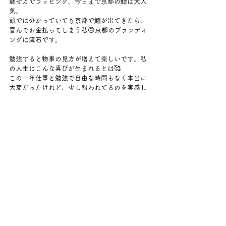
魅せ方でラッピング。今日まで京都の鱧は大人
気。
頭では分かっていても京都で鱧が出てきたら、
喜んでお金払ってしまう私🙃京都のブランディ
ングは流石です。
勉強すると物事の見方が増えて楽しいです。私
の人生にこんな喜びが生まれるとは🥰
この一年仕事と勉強で自由な時間もなく本当に
大変だったけれど、少し報われてるのを実感し
た京都出張でした。試験期間も終わり、次は一
年次報告会に向けて追い込み頑張ります！
すべて表示
最新記事