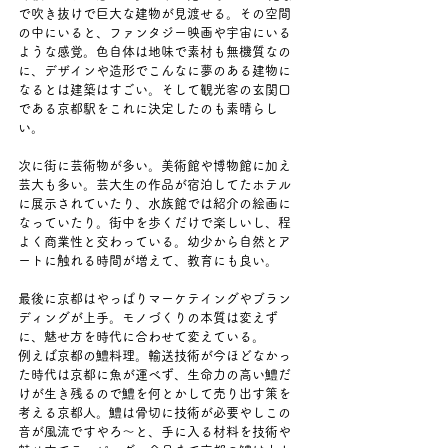
で吹き抜けで巨大な建物が見渡せる。その空間
の中にいると、ファンタジー映画や宇宙にいる
ような感覚。色自体は地味で素材も無機質なの
に、デザインや造形でこんなに夢のある建物に
なるとは建築はすごい。そして観光客の玄関口
である京都駅をこれに決定したのも素晴らし
い。
次に街に芸術物が多い。美術館や博物館に加え
芸大も多い。芸大生の作品が宿泊してたホテル
に展示されていたり、水族館では紹介の絵画に
なっていたり。街中を歩くだけで楽しいし、程
よく商業性と交わっている。幼少から自然とア
ートに触れる時間が増えて、教育にも良い。
最後に京都はやっぱりマーケテイングやブラン
ディングが上手。モノづくりの本質は変えず
に、魅せ方を時代に合わせて変えている。
例えば京都の鱧料理。輸送技術が今ほどなかっ
た時代は京都に魚が運べず、生命力の高い鱧だ
けが生き残るので鱧を何とかして売り出す策を
考える京都人。鱧は骨切に技術が必要やしこの
音が風流ですやろ～と、手に入る材料を技術や