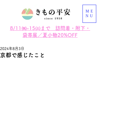
ME
NU
8/11㈷-15㈯まで 訪問着・附下・
袋帯展／夏小物20%OFF
2024年8月3日
京都で感じたこと