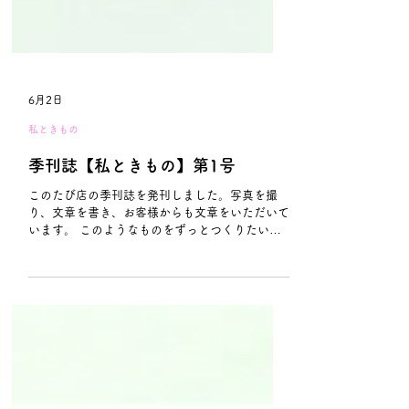
6月2日
私ときもの
季刊誌【私ときもの】第1号
このたび店の季刊誌を発刊しました。写真を撮
り、文章を書き、お客様からも文章をいただいて
います。 このようなものをずっとつくりたいと
思っていましたので、念願叶って嬉しいです。
年に数回発行していく予定です。細く長ーく続け
たいと思っていますので、お楽しみいただけたら
幸いです。 【手描き友禅ー職人の手から生まれ
る一枚ー】 写真は、4月に開催した附下展でご紹
介した一枚です。手描き友禅には、一点一点に手
仕事ならではの表情があります。筆の運びや色の
ぼかしによって柔らかい遠近感が生まれ、日本画