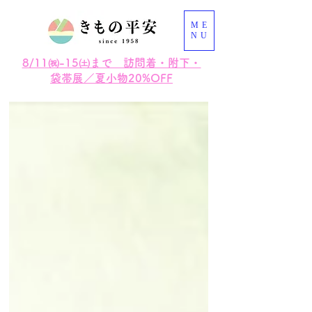
ME
NU
8/11㈷-15㈯まで 訪問着・附下・
袋帯展／夏小物20%OFF